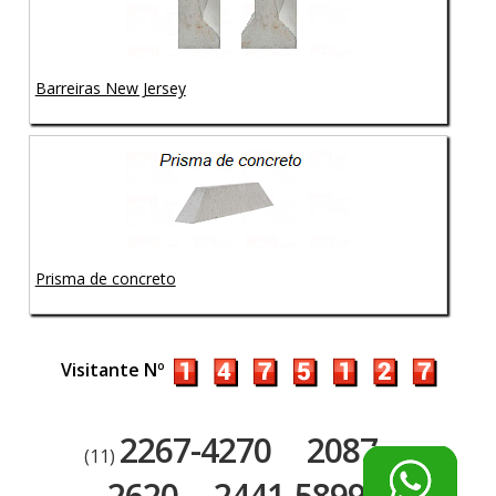
Barreiras New Jersey
Prisma de concreto
Visitante Nº
2267-4270
2087-
(11)
2620
2441-5899