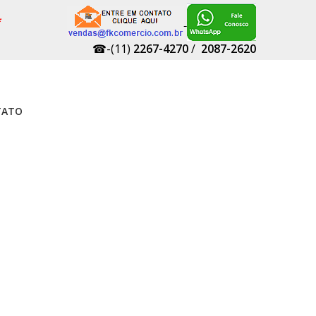
*
☎-(11)
2267-4270
/
2087-2620
TATO