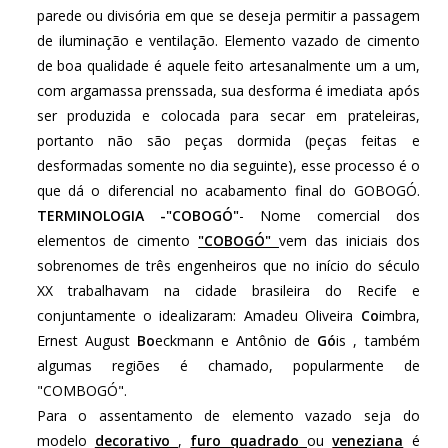
parede ou divisória em que se deseja permitir a passagem
de iluminação e ventilação. Elemento vazado de cimento
de boa qualidade é aquele feito artesanalmente um a um,
com argamassa prenssada, sua desforma é imediata após
ser produzida e colocada para secar em prateleiras,
portanto não são peças dormida (peças feitas e
desformadas somente no dia seguinte), esse processo é o
que dá o diferencial no acabamento final do GOBOGÓ.
TERMINOLOGIA -"COBOGÓ"
- Nome comercial dos
elementos de cimento
"COBOGÓ"
vem das iniciais dos
sobrenomes de três engenheiros que no início do século
XX trabalhavam na cidade brasileira do Recife e
conjuntamente o idealizaram: Amadeu Oliveira
Co
imbra,
Ernest August
Bo
eckmann e Antônio de
Gó
is , também
algumas regiões é chamado, popularmente de
"COMBOGÓ".
Para o assentamento de elemento vazado seja do
modelo
decorativo
,
furo quadrado
ou
veneziana
é